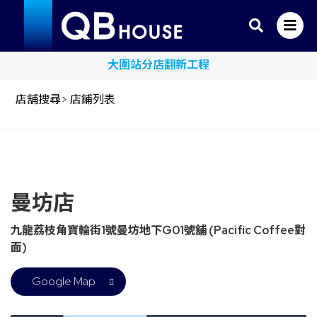
大圍站分店翻新工程
店舖搜尋
>
店鋪列表
曼坊店
九龍荔枝角寶輪街1號曼坊地下G01號舖 (Pacific Coffee對
面)
Google Map