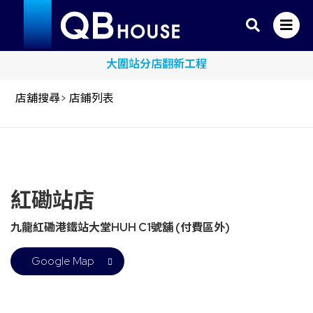
sim Credit Card x QB House 限時單剪半價優惠
大圍站分店翻新工程
店舖搜尋
>
店鋪列表
紅磡站店
九龍紅磡港鐵站大堂HUH C1號舖 (付費區外)
Google Map