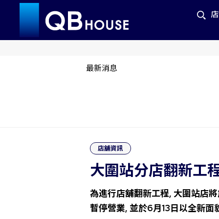
店
最新消息
店舖資訊
大圍站分店翻新工
為進行店舖翻新工程, 大圍站店將
暫停營業,
並於6
月13
日以全新面