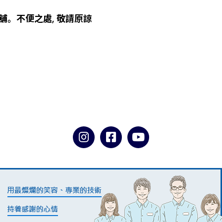
舖。不便之處,
敬請原諒