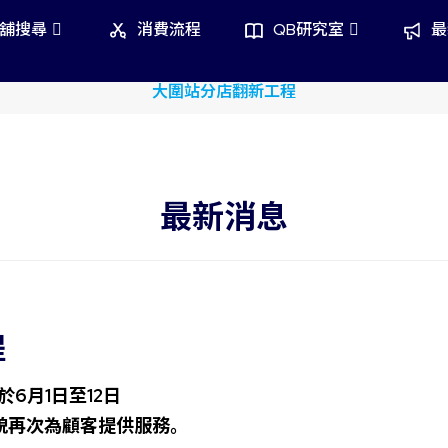
舖搜尋
消費流程
QB研究室
最
sim Credit Card x QB House 限時單剪半價優惠
大圍站分店翻新工程
最新消息
程
於6
月1
日至12
日
貌再次為顧客提供服務。