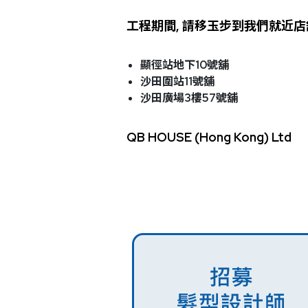
工程期間,
請移玉步到我們就近店
顯徑站地下10
號舖
沙田圍站11
號舖
沙田廣場3
樓57
號舖
QB HOUSE (Hong Kong) Ltd