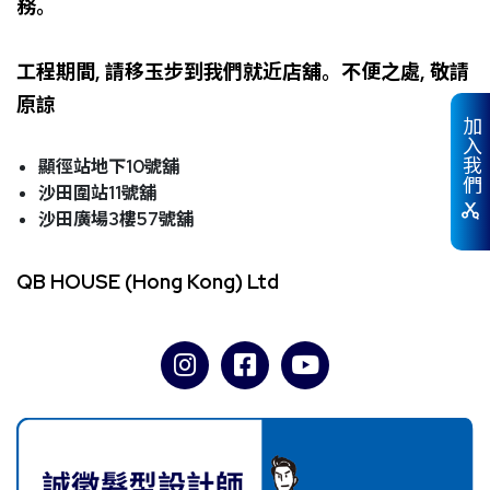
務。
工程期間,
請移玉步到我們就近店舖。不便之處,
敬請
原諒
加入我們
顯徑站地下10
號舖
沙田圍站11
號舖
沙田廣場3
樓57
號舖
QB HOUSE (Hong Kong) Ltd